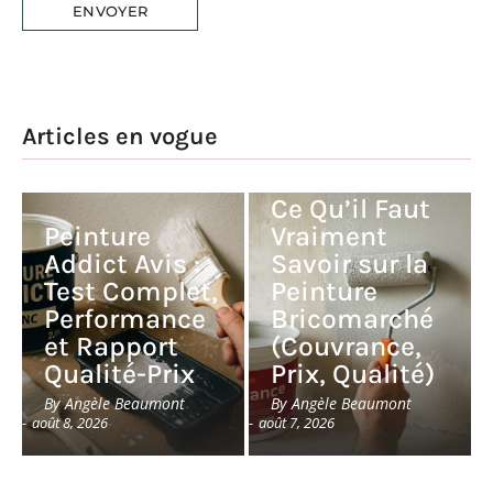
Articles en vogue
Peinture
Nuance Avis :
Ce Qu’il Faut
Peinture
Vraiment
Addict Avis :
Savoir sur la
Test Complet,
Peinture
Performance
Bricomarché
et Rapport
(Couvrance,
Qualité-Prix
Prix, Qualité)
By
Angèle Beaumont
By
Angèle Beaumont
-
août 8, 2026
-
août 7, 2026