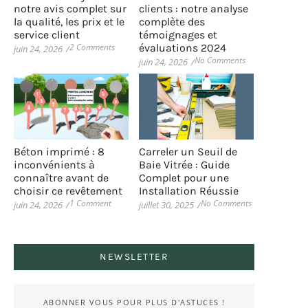
notre avis complet sur
clients : notre analyse
la qualité, les prix et le
complète des
service client
témoignages et
2 Comments
évaluations 2024
juin 24, 2026
/
No Comments
juin 24, 2026
/
Béton imprimé : 8
Carreler un Seuil de
inconvénients à
Baie Vitrée : Guide
connaître avant de
Complet pour une
choisir ce revêtement
Installation Réussie
1 Comment
No Comments
juin 24, 2026
/
juillet 30, 2025
/
NEWSLETTER
ABONNER VOUS POUR PLUS D'ASTUCES !