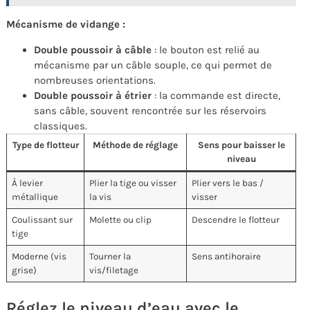
Mécanisme de vidange :
Double poussoir à câble
: le bouton est relié au
mécanisme par un câble souple, ce qui permet de
nombreuses orientations.
Double poussoir à étrier
: la commande est directe,
sans câble, souvent rencontrée sur les réservoirs
classiques.
Type de flotteur
Méthode de réglage
Sens pour baisser le
niveau
À levier
Plier la tige ou visser
Plier vers le bas /
métallique
la vis
visser
Coulissant sur
Molette ou clip
Descendre le flotteur
tige
Moderne (vis
Tourner la
Sens antihoraire
grise)
vis/filetage
Réglez le niveau d’eau avec le