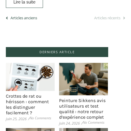
Lire la suite
Articles anciens
Articles récents
DERNIERS ARTICLE
Crottes de rat ou
Peinture Sikkens avis
hérisson : comment
utilisateurs et test
les distinguer
qualité : notre retour
facilement ?
d’expérience complet
No Comments
juin 25, 2026
/
No Comments
juin 24, 2026
/