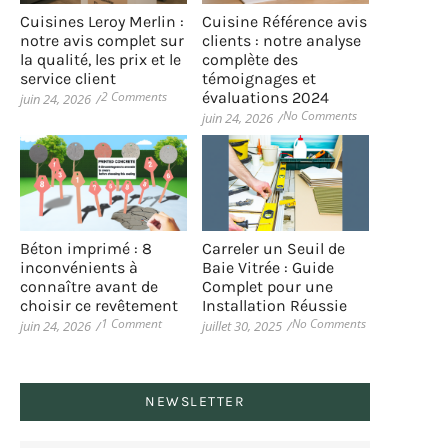
Cuisines Leroy Merlin :
Cuisine Référence avis
notre avis complet sur
clients : notre analyse
la qualité, les prix et le
complète des
service client
témoignages et
2 Comments
évaluations 2024
juin 24, 2026
/
No Comments
juin 24, 2026
/
Béton imprimé : 8
Carreler un Seuil de
inconvénients à
Baie Vitrée : Guide
connaître avant de
Complet pour une
choisir ce revêtement
Installation Réussie
1 Comment
No Comments
juin 24, 2026
/
juillet 30, 2025
/
NEWSLETTER