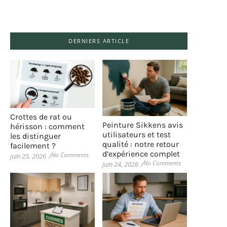
DERNIERS ARTICLE
Crottes de rat ou
Peinture Sikkens avis
hérisson : comment
utilisateurs et test
les distinguer
qualité : notre retour
facilement ?
d’expérience complet
No Comments
juin 25, 2026
/
No Comments
juin 24, 2026
/