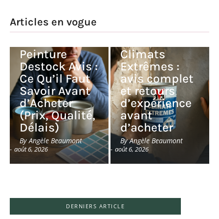
Articles en vogue
Peinture V33
Peinture
Climats
Destock Avis :
Extrêmes :
Ce Qu’il Faut
avis complet
Savoir Avant
et retours
d’Acheter
d’expérience
(Prix, Qualité,
avant
Délais)
d’acheter
By
Angèle Beaumont
By
Angèle Beaumont
-
août 6, 2026
-
août 6, 2026
DERNIERS ARTICLE