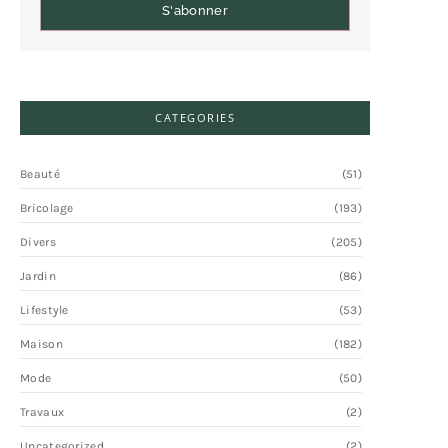
S'abonner
CATEGORIES
Beauté
(51)
Bricolage
(193)
Divers
(205)
Jardin
(86)
Lifestyle
(53)
Maison
(182)
Mode
(50)
Travaux
(2)
Uncategorized
(2)