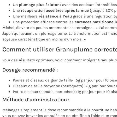
Un
plumage plus éclatant
avec des couleurs intensifiée
Une
récupération accélérée après la mue
(jusqu’à 30% pl
Une meilleure
résistance à l’eau
grâce à une régulation 
Une protection efficace contre les
carences nutritionnell
Michel, éleveur de poules ornementales, témoigne : « J’ai com
Japon qui avaient un plumage terne. La transformation est incro
soyeuse caractéristique en moins d’un mois. »
Comment utiliser Granuplume correc
Pour des résultats optimaux, voici comment intégrer Granuplume
Dosage recommandé :
Poules et oiseaux de grande taille : 5g par jour pour 10 ois
Oiseaux de taille moyenne (perroquets) : 2g par jour pour 
Petits oiseaux (canaris, perruches) : 1g par jour pour 10 oi
Méthode d’administration :
Mélangez simplement la dose recommandée à la nourriture habit
vous pouvez broyer les granulés en poudre fine à l’aide d’un mort