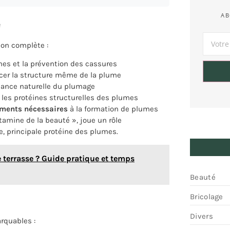
AB
e
ion complète :
umes et la prévention des cassures
orcer la structure même de la plume
illance naturelle du plumage
 les protéines structurelles des plumes
iments nécessaires
à la formation de plumes
itamine de la beauté », joue un rôle
e, principale protéine des plumes.
e terrasse ? Guide pratique et temps
Beauté
Bricolage
Divers
arquables :