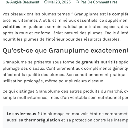
Angèle Beaumont
Mai 23, 2025
Pas De Commentaires
By
Vos oiseaux ont les plumes ternes ? Granuplume est
le complé
biotine, vitamines A et E, et minéraux essentiels, ce suppléme
volatiles
en quelques semaines. Idéal pour toutes espèces, des p
après la mue et renforce l’éclat naturel des plumes. Facile à in
nourrit les plumes de l’intérieur pour des résultats durables.
Qu’est-ce que Granuplume exactement
Granuplume se présente sous forme de
granulés nutritifs
spéc
plumage des oiseaux. Contrairement aux compléments générique
affectent la qualité des plumes. Son conditionnement pratique 
utilisation prolongée, même pour plusieurs oiseaux.
Ce qui distingue Granuplume des autres produits du marché, c’est
simple multivitamines, mais d’un véritable soin nutritionnel pens
Le saviez-vous ?
Un plumage en mauvais état ne compromet p
aussi sa
thermorégulation
et sa protection contre les intemp