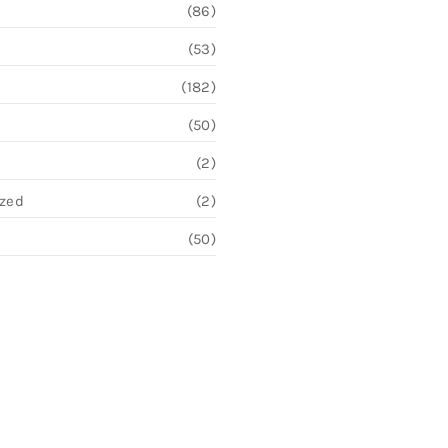
(86)
(53)
(182)
(50)
(2)
ized
(2)
(50)