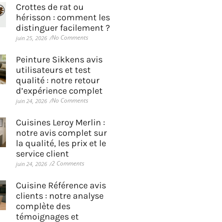
Crottes de rat ou
hérisson : comment les
distinguer facilement ?
No Comments
juin 25, 2026
/
Peinture Sikkens avis
utilisateurs et test
qualité : notre retour
d’expérience complet
No Comments
juin 24, 2026
/
Cuisines Leroy Merlin :
notre avis complet sur
la qualité, les prix et le
service client
2 Comments
juin 24, 2026
/
Cuisine Référence avis
clients : notre analyse
complète des
témoignages et