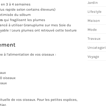
Jardin
s en 3 à 4 semaines
us rapide selon certains éleveurs)
Lifestyle
optimisée du sébum
es
qui fragilisent les plumes
Maison
mencé à utiliser Granuplume sur mes Soie du
Mode
yable ! Leurs plumes ont retrouvé cette texture
Travaux
tement
Uncategor
 à l’alimentation de vos oiseaux :
Voyage
eaux
10 oiseaux
seaux
uelle de vos oiseaux. Pour les petites espèces,
ier.