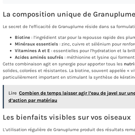
La composition unique de Granuplum
Le secret de l’efficacité de Granuplume réside dans sa formulat
Biotine
: l’ingrédient star pour la repousse rapide des pl
Minéraux essentiels
: zinc, cuivre et sélénium pour renf
Vitamines A et E
: essentielles pour l’hydratation et la br
Acides aminés soufrés
: méthionine et lysine qui forment
Cette combinaison agit en synergie pour apporter tous les
nutr
solides, colorées et résistantes. La biotine, souvent appelée « v
particulièrement important en stimulant la synthèse de kératin
Lire
Combien de temps laisser agir l’eau de javel sur un
d’action par matériau
Les bienfaits visibles sur vos oiseaux
L’utilisation régulière de Granuplume produit des résultats rem