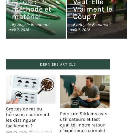
la tôle :
Vaut-Elle
méthode et
Vraiment le
matériel
Coup ?
By
Angèle Beaumont
By
Angèle Beaumont
-
août 7, 2026
-
août 7, 2026
DERNIERS ARTICLE
Crottes de rat ou
Peinture Sikkens avis
hérisson : comment
utilisateurs et test
les distinguer
qualité : notre retour
facilement ?
d’expérience complet
No Comments
juin 25, 2026
/