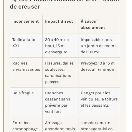
de creuser
Inconvénient
Impact direct
À savoir
absolument
Taille adulte
30 à 40 m de
Impossible dans
XXL
haut, 15 m
un jardin de moins
d’envergure
de 500 m²
Racines
Fissures, dalles
Prévoyez 10 à 15 m
envahissantes
soulevées,
de recul minimum
canalisations
percées
Bois fragile
Branches
Danger pour les
cassant sans
véhicules, la toiture
prévenir par
et les passants
vent fort
Entretien
Arrosage
Jamais sans un
chronophage
abondant, tapis
arrosage suivi en