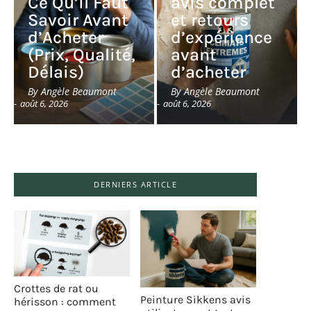
Ce Qu’il Faut
avis complet
Savoir Avant
et retours
d’Acheter
d’expérience
(Prix, Qualité,
avant
Délais)
d’acheter
By
Angèle Beaumont
By
Angèle Beaumont
-
août 6, 2026
-
août 6, 2026
DERNIERS ARTICLE
Crottes de rat ou
Peinture Sikkens avis
hérisson : comment