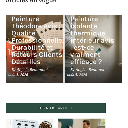
Articles en vogue
Peinture
Peinture
Théodore Avis :
isolante
Qualité
thermique
Professionnelle,
intérieur avis
Durabilité et
: est-ce
Retours Clients
vraiment
Détaillés
efficace ?
By
Angèle Beaumont
By
Angèle Beaumont
-
août 5, 2026
-
août 5, 2026
DERNIERS ARTICLE