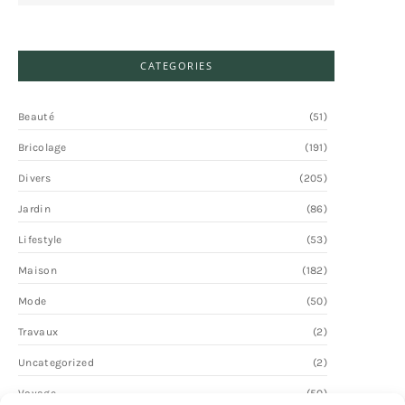
CATEGORIES
Beauté
(51)
Bricolage
(191)
Divers
(205)
Jardin
(86)
Lifestyle
(53)
Maison
(182)
Mode
(50)
Travaux
(2)
Uncategorized
(2)
Voyage
(50)