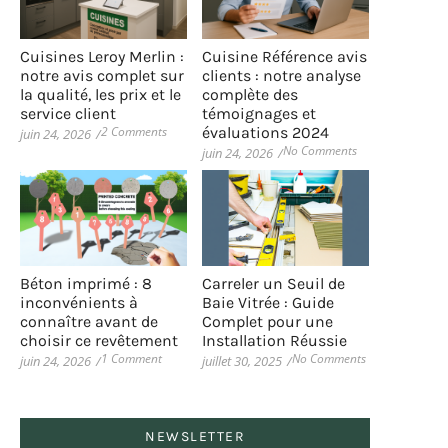
Cuisines Leroy Merlin :
Cuisine Référence avis
notre avis complet sur
clients : notre analyse
la qualité, les prix et le
complète des
service client
témoignages et
2 Comments
évaluations 2024
juin 24, 2026
/
No Comments
juin 24, 2026
/
Béton imprimé : 8
Carreler un Seuil de
inconvénients à
Baie Vitrée : Guide
connaître avant de
Complet pour une
choisir ce revêtement
Installation Réussie
1 Comment
No Comments
juin 24, 2026
/
juillet 30, 2025
/
NEWSLETTER