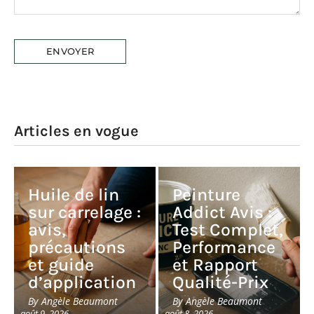
Articles en vogue
Huile de lin
Peinture
sur carrelage :
Addict Avis :
avis,
Test Complet,
précautions
Performance
et guide
et Rapport
d’application
Qualité-Prix
By
Angèle Beaumont
By
Angèle Beaumont
-
août 9, 2026
-
août 8, 2026