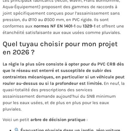
Les principaux fabricants (Nicoll, Wavin, Frans Bonhomme,
Aqua‑Équipement) proposent des gammes de raccords à
joint spécifiquement conçues pour l’assainissement sans
pression, du Ø110 au Ø500 mm, en PVC rigide. Ils sont
conformes aux
normes NF EN 1401-1
ou
1329-1
et offrent une
étanchéité satisfaisante aux eaux usées comme pluviales.
Quel tuyau choisir pour mon projet
en 2026 ?
La règle la plus sûre consiste à opter pour du PVC CR8 dès
que le réseau est enterré et susceptible de subir des
contraintes mécaniques, en particulier si un véhicule peut
rouler au-dessus ou si la profondeur est limitée.
En neuf, la
quasi-totalité des prescriptions des services
assainissement demande aujourd’hui du SN8 minimum
pour les eaux usées, et de plus en plus pour les eaux
pluviales.
Voici un petit
arbre de décision pratique
:
Évacuation pluviale dans un jardin, zéro voiture