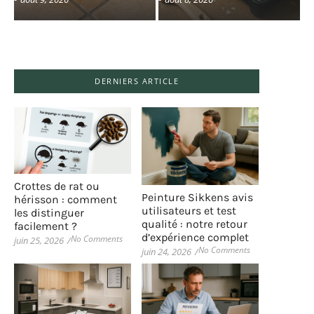
DERNIERS ARTICLE
Crottes de rat ou
Peinture Sikkens avis
hérisson : comment
utilisateurs et test
les distinguer
qualité : notre retour
facilement ?
d’expérience complet
No Comments
juin 25, 2026
/
No Comments
juin 24, 2026
/