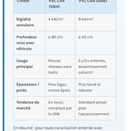
Critère
PVC CR4
PVC CR8 (SN8)
(SN4)
Rigidité
4 kN/m²
8 kN/m²
annulaire
Profondeur
≥ 80 cm
≥ 40 cm
mini avec
véhicule
Usage
Pluvial,
Eu/Ev enterrés,
principal
réseaux sans
assainissement
trafic
collectif
Épaisseurs /
Plus léger,
Plus lourd et
poids
moins épais
robuste
Tendance du
En recul,
Standard actuel
marché
remplacé par
pour
le CR8
l’assainissement
En résumé : pour toute canalisation enterrée avec