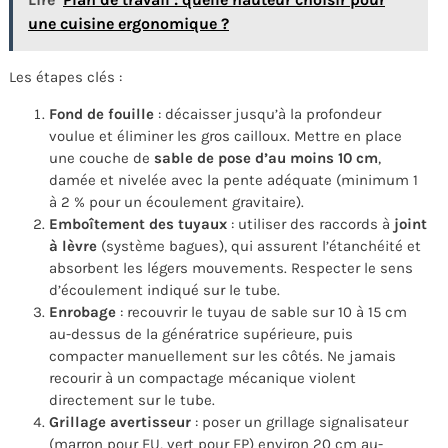
une cuisine ergonomique ?
Les étapes clés :
Fond de fouille
: décaisser jusqu’à la profondeur
voulue et éliminer les gros cailloux. Mettre en place
une couche de
sable de pose d’au moins 10 cm
,
damée et nivelée avec la pente adéquate (minimum 1
à 2 % pour un écoulement gravitaire).
Emboîtement des tuyaux
: utiliser des raccords à
joint
à lèvre
(système bagues), qui assurent l’étanchéité et
absorbent les légers mouvements. Respecter le sens
d’écoulement indiqué sur le tube.
Enrobage
: recouvrir le tuyau de sable sur 10 à 15 cm
au-dessus de la génératrice supérieure, puis
compacter manuellement sur les côtés. Ne jamais
recourir à un compactage mécanique violent
directement sur le tube.
Grillage avertisseur
: poser un grillage signalisateur
(marron pour EU, vert pour EP) environ 20 cm au-