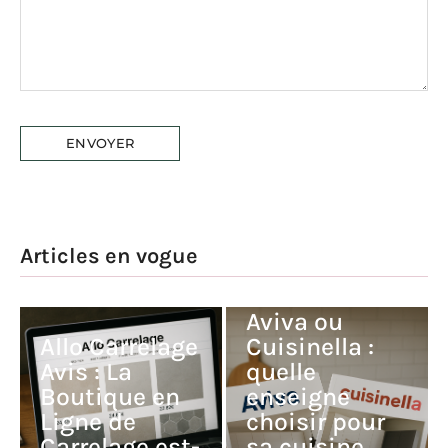
Articles en vogue
Aviva ou
Allo Carrelage
Cuisinella :
Avis : La
quelle
Boutique en
enseigne
Ligne de
choisir pour
Carrelage est-
sa cuisine