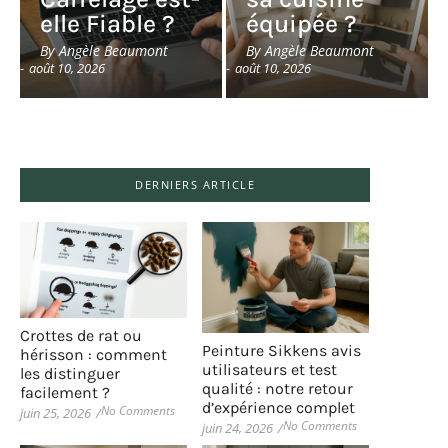
elle Fiable ?
équipée ?
By
Angèle Beaumont
By
Angèle Beaumont
-
août 10, 2026
-
août 10, 2026
DERNIERS ARTICLE
Crottes de rat ou
Peinture Sikkens avis
hérisson : comment
utilisateurs et test
les distinguer
qualité : notre retour
facilement ?
d’expérience complet
No Comments
juin 25, 2026
/
No Comments
juin 24, 2026
/