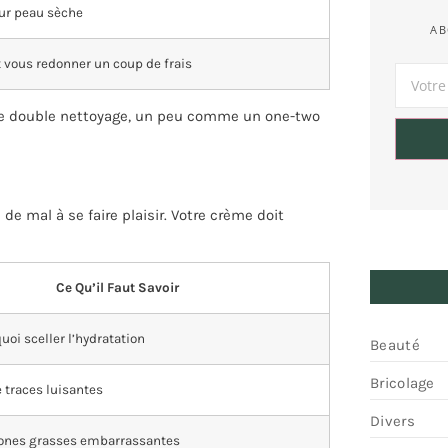
our peau sèche
AB
 vous redonner un coup de frais
le double nettoyage, un peu comme un one-two
de mal à se faire plaisir. Votre crème doit
Ce Qu’il Faut Savoir
uoi sceller l’hydratation
Beauté
Bricolage
 traces luisantes
Divers
zones grasses embarrassantes