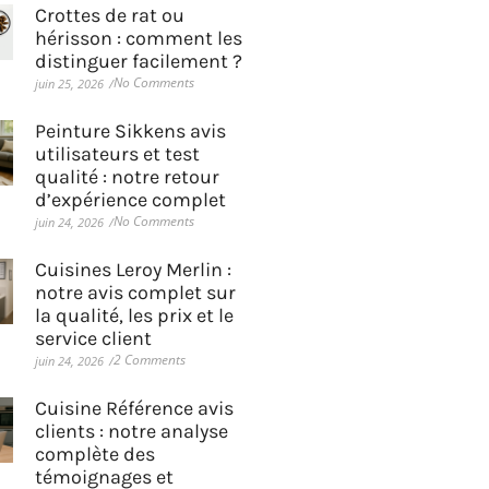
Crottes de rat ou
hérisson : comment les
distinguer facilement ?
No Comments
juin 25, 2026
/
Peinture Sikkens avis
utilisateurs et test
qualité : notre retour
d’expérience complet
No Comments
juin 24, 2026
/
Cuisines Leroy Merlin :
notre avis complet sur
la qualité, les prix et le
service client
2 Comments
juin 24, 2026
/
Cuisine Référence avis
clients : notre analyse
complète des
témoignages et