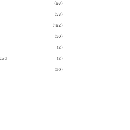
(86)
(53)
(182)
(50)
(2)
ized
(2)
(50)