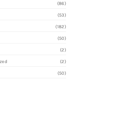
(86)
(53)
(182)
(50)
(2)
ized
(2)
(50)