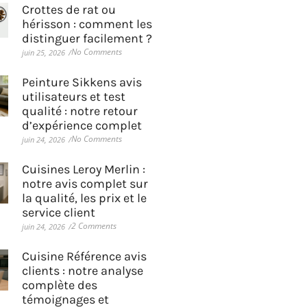
Crottes de rat ou
hérisson : comment les
distinguer facilement ?
No Comments
juin 25, 2026
/
Peinture Sikkens avis
utilisateurs et test
qualité : notre retour
d’expérience complet
No Comments
juin 24, 2026
/
Cuisines Leroy Merlin :
notre avis complet sur
la qualité, les prix et le
service client
2 Comments
juin 24, 2026
/
Cuisine Référence avis
clients : notre analyse
complète des
témoignages et