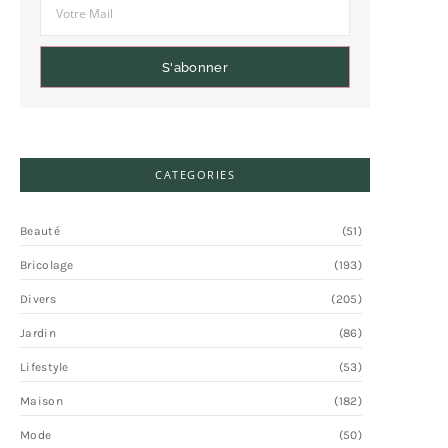
S'abonner
CATEGORIES
Beauté
(51)
Bricolage
(193)
Divers
(205)
Jardin
(86)
Lifestyle
(53)
Maison
(182)
Mode
(50)