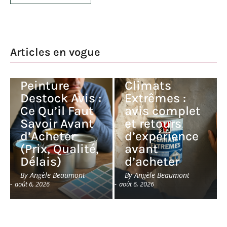
Articles en vogue
Peinture V33
Peinture
Climats
Destock Avis :
Extrêmes :
Ce Qu’il Faut
avis complet
Savoir Avant
et retours
d’Acheter
d’expérience
(Prix, Qualité,
avant
Délais)
d’acheter
By
Angèle Beaumont
By
Angèle Beaumont
-
août 6, 2026
-
août 6, 2026