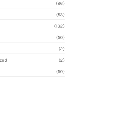
(86)
(53)
(182)
(50)
(2)
ized
(2)
(50)