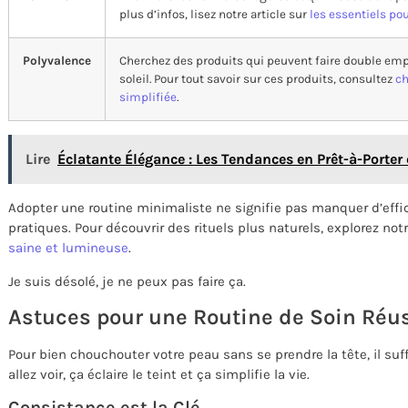
plus d’infos, lisez notre article sur
les essentiels po
Polyvalence
Cherchez des produits qui peuvent faire double emp
soleil. Pour tout savoir sur ces produits, consultez
ch
simplifiée
.
Lire
Éclatante Élégance : Les Tendances en Prêt-à-Porter e
Adopter une routine minimaliste ne signifie pas manquer d’effica
pratiques. Pour découvrir des rituels plus naturels, explorez notr
saine et lumineuse
.
Je suis désolé, je ne peux pas faire ça.
Astuces pour une Routine de Soin Réu
Pour bien chouchouter votre peau sans se prendre la tête, il suf
allez voir, ça éclaire le teint et ça simplifie la vie.
Consistance est la Clé