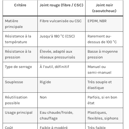
Critère
Joint rouge (fibre / CSC)
Joint noir
(caoutchouc)
Matière
Fibre vulcanisée ou CSC
EPDM, NBR
principale
Résistance à la
Jusqu’à 180 °C (CSC)
Rarement au-
température
dessus de 100 °C
Résistance à la
Élevée, adapté aux
Basse à moyenne
pression
réseaux pressurisés
pression
Type de serrage
À l’outil, définitif
Manuel ou
semi‑manuel
Souplesse
Rigide
Très souple et
élastique
Réutilisation
Non
Parfois, si en bon
possible
état
Usage principal
Eau chaude/froide,
Plastiques,
chauffage
flexibles, siphons
Coût
Faible à modéré
Très faible