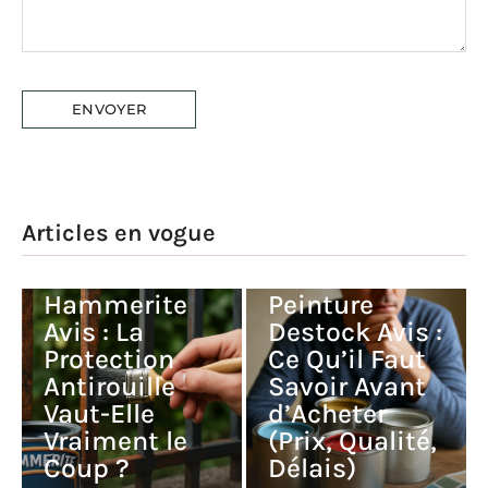
Articles en vogue
Peinture
Hammerite
Peinture
Avis : La
Destock Avis :
Protection
Ce Qu’il Faut
Antirouille
Savoir Avant
Vaut-Elle
d’Acheter
Vraiment le
(Prix, Qualité,
Coup ?
Délais)