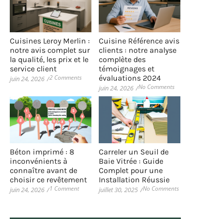
Cuisines Leroy Merlin :
Cuisine Référence avis
notre avis complet sur
clients : notre analyse
la qualité, les prix et le
complète des
service client
témoignages et
2 Comments
évaluations 2024
juin 24, 2026
/
No Comments
juin 24, 2026
/
Béton imprimé : 8
Carreler un Seuil de
inconvénients à
Baie Vitrée : Guide
connaître avant de
Complet pour une
choisir ce revêtement
Installation Réussie
1 Comment
No Comments
juin 24, 2026
/
juillet 30, 2025
/