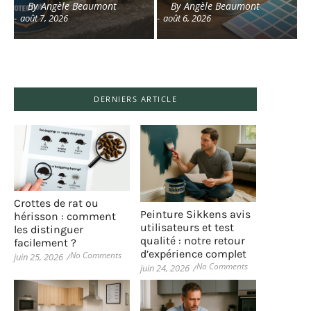
By
Angèle Beaumont
By
Angèle Beaumont
-
août 7, 2026
-
août 6, 2026
DERNIERS ARTICLE
Crottes de rat ou
Peinture Sikkens avis
hérisson : comment
utilisateurs et test
les distinguer
qualité : notre retour
facilement ?
d’expérience complet
No Comments
juin 25, 2026
/
No Comments
juin 24, 2026
/