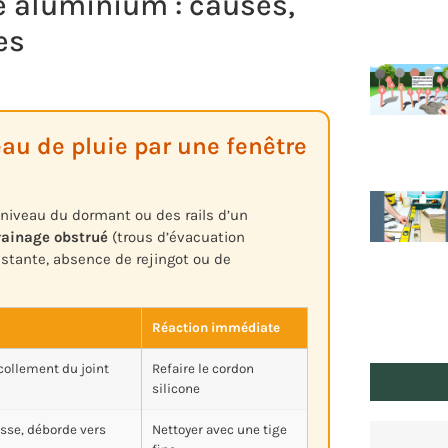
re aluminium : causes,
es
’eau de pluie par une fenêtre
u niveau du dormant ou des rails d’un
rainage obstrué
(trous d’évacuation
stante, absence de rejingot ou de
Réaction immédiate
écollement du joint
Refaire le cordon
silicone
asse, déborde vers
Nettoyer avec une tige