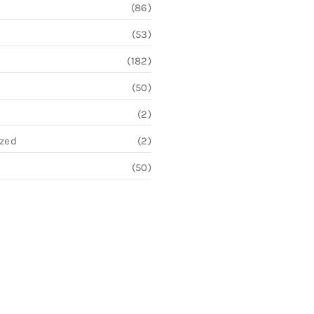
(86)
(53)
(182)
(50)
(2)
ized
(2)
(50)