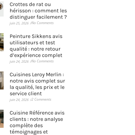
Crottes de rat ou
hérisson : comment les
distinguer facilement ?
No Comments
juin 25, 2026
/
Peinture Sikkens avis
utilisateurs et test
qualité : notre retour
d’expérience complet
No Comments
juin 24, 2026
/
Cuisines Leroy Merlin :
notre avis complet sur
la qualité, les prix et le
service client
2 Comments
juin 24, 2026
/
Cuisine Référence avis
clients : notre analyse
complète des
témoignages et