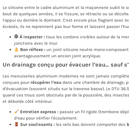
Le silicone entre le cadre aluminium et la maçonnerie subit le s
bout de quelques années, il se fissure, se rétracte ou se décoll
l’appui ou derrière le dormant. C’est encore plus flagrant avec l
écrasés, ils ne reprennent pas leur forme et laissent passer l’hu
🕵️
À inspecter :
tous les cordons visibles autour de la men
jonctions avec le mur.
Bon réflexe :
un joint silicone neutre mono‑composant
avantageusement un ancien joint acrylique.
Un drainage conçu pour évacuer l’eau… sauf s’
Les menuiseries aluminium modernes ne sont jamais complèteme
conçues pour
récupérer l’eau
dans une chambre de drainage, pui
d’évacuation (souvent situés sur la traverse basse). Le DTU 36.
quand ces trous sont obstrués par de la poussière, des insectes o
et déborde côté intérieur.
Entretien express :
passez un fil rigide (trombone dépl
d’eau pour vérifier l’écoulement.
Sur coulissants :
les rails bas doivent comporter des
b