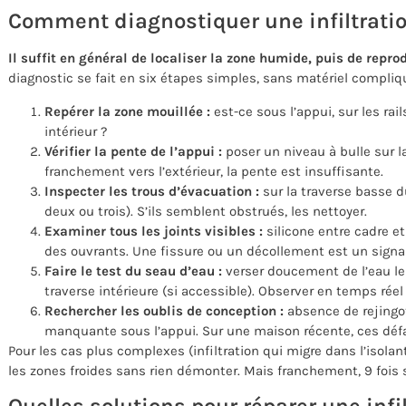
Comment diagnostiquer une infiltratio
Il suffit en général de localiser la zone humide, puis de reprod
diagnostic se fait en six étapes simples, sans matériel compliq
Repérer la zone mouillée :
est-ce sous l’appui, sur les rai
intérieur ?
Vérifier la pente de l’appui :
poser un niveau à bulle sur la
franchement vers l’extérieur, la pente est insuffisante.
Inspecter les trous d’évacuation :
sur la traverse basse du
deux ou trois). S’ils semblent obstrués, les nettoyer.
Examiner tous les joints visibles :
silicone entre cadre et 
des ouvrants. Une fissure ou un décollement est un signal 
Faire le test du seau d’eau :
verser doucement de l’eau le l
traverse intérieure (si accessible). Observer en temps réel p
Rechercher les oublis de conception :
absence de rejingot
manquante sous l’appui. Sur une maison récente, ces défa
Pour les cas plus complexes (infiltration qui migre dans l’isolan
les zones froides sans rien démonter. Mais franchement, 9 fois su