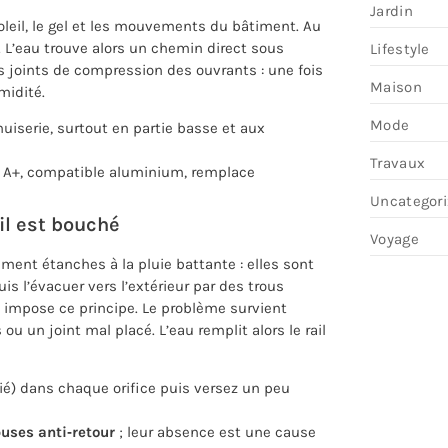
Jardin
oleil, le gel et les mouvements du bâtiment. Au
e. L’eau trouve alors un chemin direct sous
Lifestyle
es joints de compression des ouvrants : une fois
Maison
midité.
Mode
uiserie, surtout en partie basse et aux
Travaux
 A+, compatible aluminium, remplace
Uncategor
il est bouché
Voyage
nt étanches à la pluie battante : elles sont
s l’évacuer vers l’extérieur par des trous
5 impose ce principe. Le problème survient
u un joint mal placé. L’eau remplit alors le rail
ié) dans chaque orifice puis versez un peu
uses anti‑retour
; leur absence est une cause