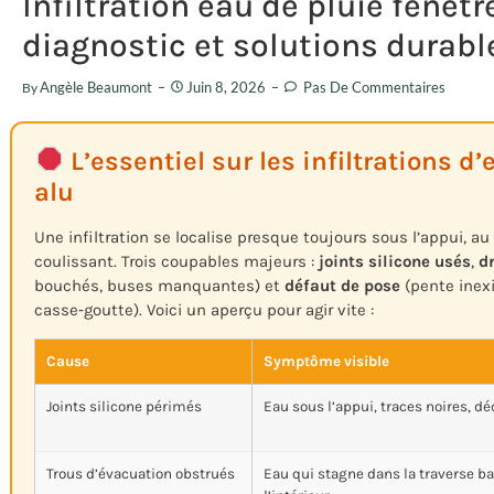
Infiltration eau de pluie fenêt
diagnostic et solutions durabl
Angèle Beaumont
Juin 8, 2026
Pas De Commentaires
By
L’essentiel sur les infiltrations d
alu
Une infiltration se localise presque toujours sous l’appui, a
coulissant. Trois coupables majeurs :
joints silicone usés
,
d
bouchés, buses manquantes) et
défaut de pose
(pente inexi
casse‑goutte). Voici un aperçu pour agir vite :
Cause
Symptôme visible
Joints silicone périmés
Eau sous l’appui, traces noires, d
Trous d’évacuation obstrués
Eau qui stagne dans la traverse b