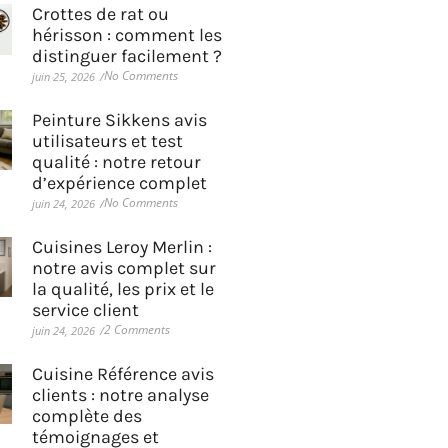
Crottes de rat ou
hérisson : comment les
distinguer facilement ?
No Comments
juin 25, 2026
/
Peinture Sikkens avis
utilisateurs et test
qualité : notre retour
d’expérience complet
No Comments
juin 24, 2026
/
Cuisines Leroy Merlin :
notre avis complet sur
la qualité, les prix et le
service client
2 Comments
juin 24, 2026
/
Cuisine Référence avis
clients : notre analyse
complète des
témoignages et