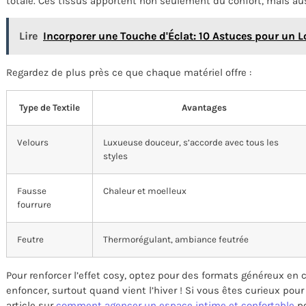
totale. Ces tissus apportent non seulement du confort, mais au
Lire
Incorporer une Touche d'Éclat: 10 Astuces pour un L
Regardez de plus près ce que chaque matériel offre :
Type de Textile
Avantages
Velours
Luxueuse douceur, s’accorde avec tous les
styles
Fausse
Chaleur et moelleux
fourrure
Feutre
Thermorégulant, ambiance feutrée
Pour renforcer l’effet cosy, optez pour des formats généreux en 
enfoncer, surtout quand vient l’hiver ! Si vous êtes curieux pou
article sur
comment agencer un espace intime et confortable
po