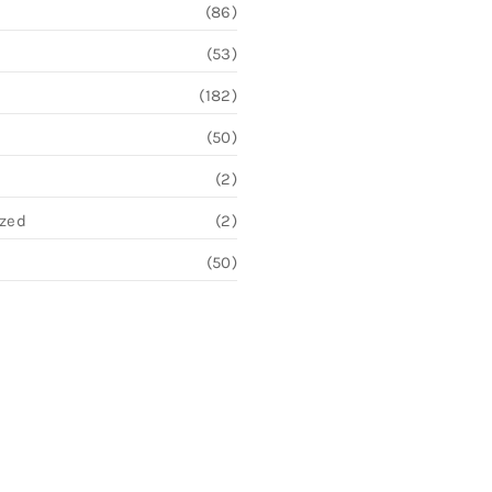
(86)
(53)
(182)
(50)
(2)
ized
(2)
(50)