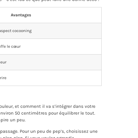
Avantages
 aspect cocooning
uffe le cœur
ceur
rire
couleur, et comment il va s’intégrer dans votre
nviron 50 centimètres pour équilibrer le tout.
spire un peu.
 passage. Pour un peu de pep’s, choisissez une
 plan-plan. Si vous voulez agrandir