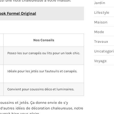
ssi une note chaleureuse à votre maison.
Jardin
Lifestyle
ook Formel Original
Maison
Mode
Nos Conseils
Travaux
Uncategor
Posez-les sur canapés ou lits pour un look chic.
Voyage
Idéale pour les jetés sur fauteuils et canapés.
Convient pour coussins déco et luminaires.
coussins et jetés. Ça donne envie de s’y
r d’autres idées de décoration chaleureuse, notre
urrait bien vous plaire.