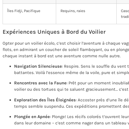
Îles Fidji, Pacifique
Requins, raies
Casc
trad
Expériences Uniques à Bord du Voilier
Opter pour un voilier écolo, c’est choisir l’aventure à chaque v
flots, en admirant un coucher de soleil flamboyant, ou en plong
chaque instant à bord est une aventure comme nulle autre.
Navigation Silencieuse
: Respire. Sens le souffle du vent 
battantes. Voilà l’essence même de la voile, pure et simpl
Rencontres avec la Faune
: Prêt pour un moment inoublia
voilier ou des tortues qui te saluent gracieusement… c’es
Exploration des Îles Éloignées
: Accoster près d’une île dé
temps semble suspendu. Ces expéditions promettent des r
Plongée en Apnée
: Plonge! Les récifs colorés t’ouvrent le
dans leur domaine – c’est comme nager dans un tableau v