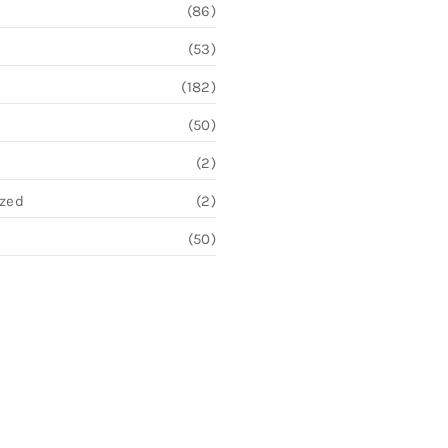
(86)
(53)
(182)
(50)
(2)
ized
(2)
(50)