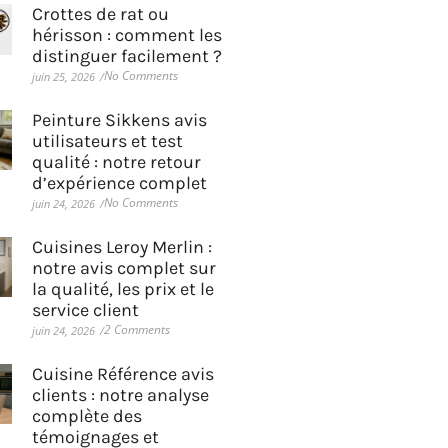
Crottes de rat ou
hérisson : comment les
distinguer facilement ?
No Comments
juin 25, 2026
/
Peinture Sikkens avis
utilisateurs et test
qualité : notre retour
d’expérience complet
No Comments
juin 24, 2026
/
Cuisines Leroy Merlin :
notre avis complet sur
la qualité, les prix et le
service client
2 Comments
juin 24, 2026
/
Cuisine Référence avis
clients : notre analyse
complète des
témoignages et