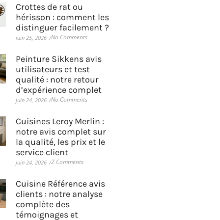
Crottes de rat ou
hérisson : comment les
distinguer facilement ?
No Comments
juin 25, 2026
/
Peinture Sikkens avis
utilisateurs et test
qualité : notre retour
d’expérience complet
No Comments
juin 24, 2026
/
Cuisines Leroy Merlin :
notre avis complet sur
la qualité, les prix et le
service client
2 Comments
juin 24, 2026
/
Cuisine Référence avis
clients : notre analyse
complète des
témoignages et