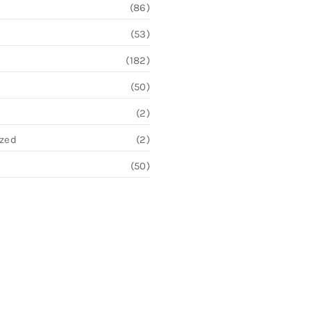
(86)
(53)
(182)
(50)
(2)
ized
(2)
(50)