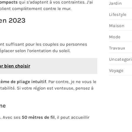
compacts
qui s’adaptent à vos contraintes. J’ai
Jardin
plient complètement contre le mur.
Lifestyle
 en 2023
Maison
Mode
nt suffisant pour les couples ou personnes
Travaux
placer selon l’orientation du soleil.
Uncategor
ur bien choisir
Voyage
tème de pliage intuitif
. Par contre, je ne vous le
abilité. Si votre région est venteuse, pensez à
mme
s. Avec ses
50 mètres de fil
, il peut accueillir