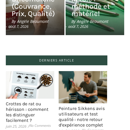
(Couvrance,
méthode et
Prix, Qualité)
matériel
By
Angèle Beaumont
By
Angèle Beaumont
-
août 7, 2026
-
août 7, 2026
DERNIERS ARTICLE
Crottes de rat ou
Peinture Sikkens avis
hérisson : comment
utilisateurs et test
les distinguer
qualité : notre retour
facilement ?
d’expérience complet
No Comments
juin 25, 2026
/