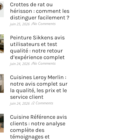
Crottes de rat ou
hérisson : comment les
distinguer facilement ?
No Comments
juin 25, 2026
/
Peinture Sikkens avis
utilisateurs et test
qualité : notre retour
d’expérience complet
No Comments
juin 24, 2026
/
Cuisines Leroy Merlin :
notre avis complet sur
la qualité, les prix et le
service client
2 Comments
juin 24, 2026
/
Cuisine Référence avis
clients : notre analyse
complète des
témoignages et