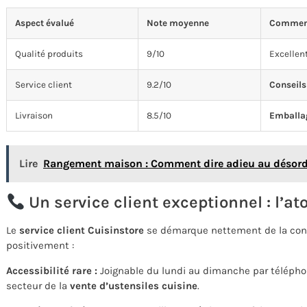
Aspect évalué
Note moyenne
Comment
Qualité produits
9/10
Excellen
Service client
9.2/10
Conseils
Livraison
8.5/10
Emballa
Lire
Rangement maison : Comment dire adieu au désord
Un service client exceptionnel : l’a
Le
service client Cuisinstore
se démarque nettement de la concur
positivement :
Accessibilité rare :
Joignable du lundi au dimanche par téléphon
secteur de la
vente d’ustensiles cuisine
.