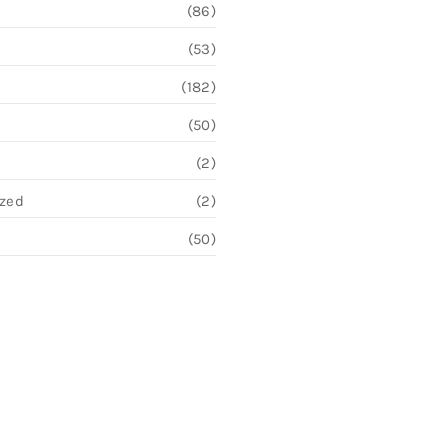
(86)
(53)
(182)
(50)
(2)
ized
(2)
(50)