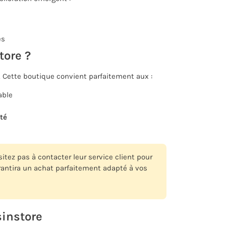
es
tore ?
. Cette boutique convient parfaitement aux :
able
té
ez pas à contacter leur service client pour
rantira un achat parfaitement adapté à vos
sinstore