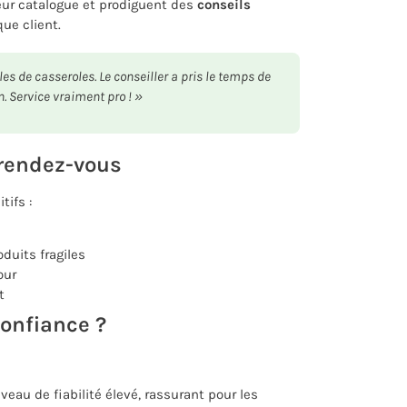
eur catalogue et prodiguent des
conseils
ue client.
es de casseroles. Le conseiller a pris le temps de
. Service vraiment pro ! »
u rendez-vous
tifs :
duits fragiles
our
t
confiance ?
veau de fiabilité élevé, rassurant pour les