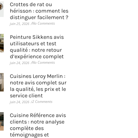
Crottes de rat ou
hérisson : comment les
distinguer facilement ?
No Comments
juin 25, 2026
/
Peinture Sikkens avis
utilisateurs et test
qualité : notre retour
d’expérience complet
No Comments
juin 24, 2026
/
Cuisines Leroy Merlin :
notre avis complet sur
la qualité, les prix et le
service client
2 Comments
juin 24, 2026
/
Cuisine Référence avis
clients : notre analyse
complète des
témoignages et