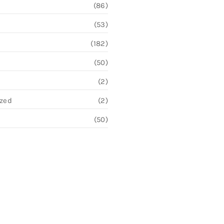
(86)
(53)
(182)
(50)
(2)
ized
(2)
(50)