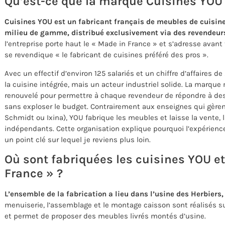
Qu’est-ce que la marque Cuisines YOU
Cuisines YOU est un fabricant français de meubles de cuisin
milieu de gamme, distribué exclusivement via des revendeur
l’entreprise porte haut le « Made in France » et s’adresse avant t
se revendique « le fabricant de cuisines préféré des pros ».
Avec un effectif d’environ 125 salariés et un chiffre d’affaires d
la cuisine intégrée, mais un acteur industriel solide. La marque
renouvelé pour permettre à chaque revendeur de répondre à des
sans exploser le budget. Contrairement aux enseignes qui gèr
Schmidt ou Ixina), YOU fabrique les meubles et laisse la vente, 
indépendants. Cette organisation explique pourquoi l’expérience 
un point clé sur lequel je reviens plus loin.
Où sont fabriquées les cuisines YOU et
France » ?
L’ensemble de la fabrication a lieu dans l’usine des Herbiers,
menuiserie, l’assemblage et le montage caisson sont réalisés sur 
et permet de proposer des meubles livrés montés d’usine.