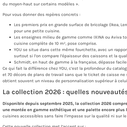
du moyen-haut sur certains modèles ».
Pour vous donner des repères concrets :
Les premiers prix en grande surface de bricolage (Ikea, Le
pour une petite cuisine.
Les enseignes milieu de gamme comme IXINA ou Aviva tou
cuisine complète de 10 m², pose comprise.
YOU se situe dans cette même fourchette, avec un rapport q
surtout si l’on compare l’épaisseur des caissons et la qual
Schmidt, en haut de gamme à la française, dépasse facile
Ce qui fait la différence chez YOU, c’est la profondeur du catal
et 70 décors de plans de travail sans que le ticket de caisse n
obtient souvent un niveau de personnalisation supérieur à celu
La collection 2026 : quelles nouveauté
Disponible depuis septembre 2025, la collection 2026 compr
une montée en gamme esthétique et une palette encore plus l
cuisines accessibles sans faire l’impasse sur la qualité ni sur le 
Cette nouvelle collection met l’accent sur :