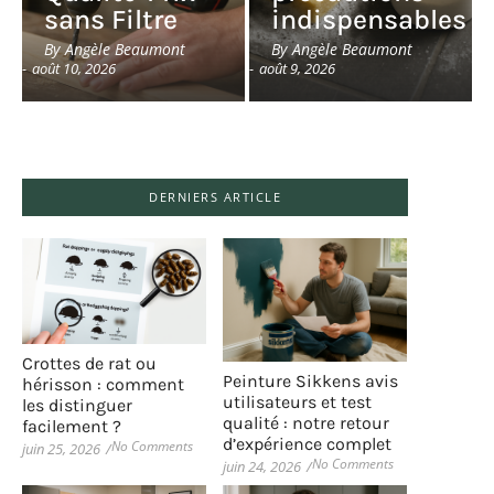
sans Filtre
indispensables
By
Angèle Beaumont
By
Angèle Beaumont
-
août 10, 2026
-
août 9, 2026
DERNIERS ARTICLE
Crottes de rat ou
Peinture Sikkens avis
hérisson : comment
utilisateurs et test
les distinguer
qualité : notre retour
facilement ?
d’expérience complet
No Comments
juin 25, 2026
/
No Comments
juin 24, 2026
/