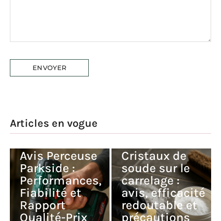
Articles en vogue
Avis Perceuse
Cristaux de
Parkside :
soude sur le
Performances,
carrelage :
Fiabilité et
avis, efficacité
Rapport
redoutable et
Qualité-Prix
précautions