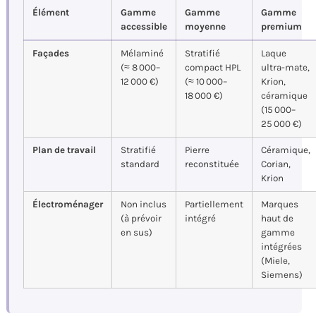
Élément
Gamme
Gamme
Gamme
accessible
moyenne
premium
Façades
Mélaminé
Stratifié
Laque
(≈ 8 000–
compact HPL
ultra-mate,
12 000 €)
(≈ 10 000–
Krion,
18 000 €)
céramique
(15 000–
25 000 €)
Plan de travail
Stratifié
Pierre
Céramique,
standard
reconstituée
Corian,
Krion
Électroménager
Non inclus
Partiellement
Marques
(à prévoir
intégré
haut de
en sus)
gamme
intégrées
(Miele,
Siemens)