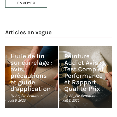
Articles en vogue
Huile de lin
Peinture
sur carrelage :
Addict Avis :
avis,
Test Complet,
précautions
Performance
et guide
et Rapport
d’application
Qualité-Prix
By
Angèle Beaumont
By
Angèle Beaumont
-
août 9, 2026
-
août 8, 2026