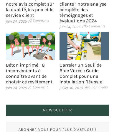
notre avis complet sur
clients : notre analyse
la qualité, les prix et le
complète des
service client
témoignages et
2 Comments
évaluations 2024
juin 24, 2026
/
No Comments
juin 24, 2026
/
Béton imprimé : 8
Carreler un Seuil de
inconvénients à
Baie Vitrée : Guide
connaître avant de
Complet pour une
choisir ce revêtement
Installation Réussie
1 Comment
No Comments
juin 24, 2026
/
juillet 30, 2025
/
NEWSLETTER
ABONNER VOUS POUR PLUS D'ASTUCES !