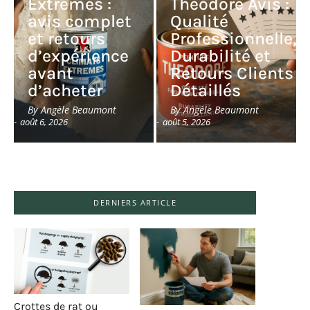
Extrêmes :
Théodore Avis :
avis complet
Qualité
et retours
Professionnelle,
d’expérience
Durabilité et
avant
Retours Clients
d’acheter
Détaillés
By
Angèle Beaumont
By
Angèle Beaumont
-
août 6, 2026
-
août 5, 2026
DERNIERS ARTICLE
Crottes de rat ou