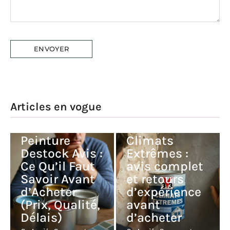
Articles en vogue
Peinture V33
Peinture
Climats
Destock Avis :
Extrêmes :
Ce Qu’il Faut
avis complet
Savoir Avant
et retours
d’Acheter
d’expérience
(Prix, Qualité,
avant
Délais)
d’acheter