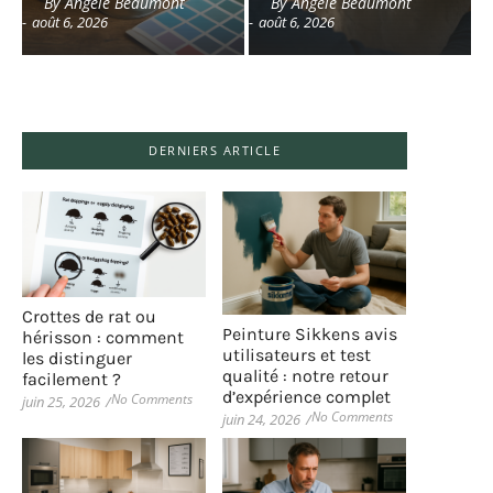
By
Angèle Beaumont
By
Angèle Beaumont
-
août 6, 2026
-
août 6, 2026
DERNIERS ARTICLE
Crottes de rat ou
Peinture Sikkens avis
hérisson : comment
utilisateurs et test
les distinguer
qualité : notre retour
facilement ?
d’expérience complet
No Comments
juin 25, 2026
/
No Comments
juin 24, 2026
/