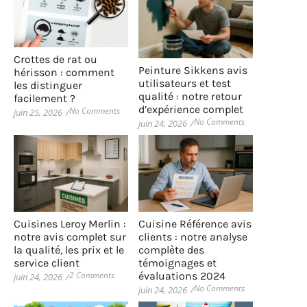
Crottes de rat ou
Peinture Sikkens avis
hérisson : comment
utilisateurs et test
les distinguer
qualité : notre retour
facilement ?
d’expérience complet
No Comments
juin 25, 2026
/
No Comments
juin 24, 2026
/
Cuisines Leroy Merlin :
Cuisine Référence avis
notre avis complet sur
clients : notre analyse
la qualité, les prix et le
complète des
service client
témoignages et
2 Comments
évaluations 2024
juin 24, 2026
/
No Comments
juin 24, 2026
/