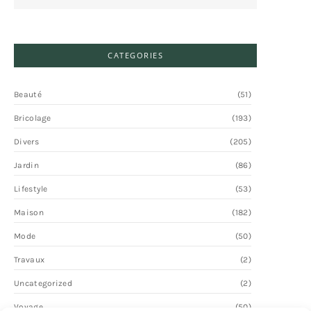
CATEGORIES
Beauté
(51)
Bricolage
(193)
Divers
(205)
Jardin
(86)
Lifestyle
(53)
Maison
(182)
Mode
(50)
Travaux
(2)
Uncategorized
(2)
Voyage
(50)