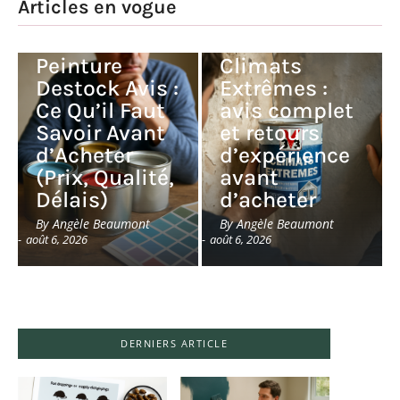
Articles en vogue
Peinture V33
Peinture
Climats
Destock Avis :
Extrêmes :
Ce Qu’il Faut
avis complet
Savoir Avant
et retours
d’Acheter
d’expérience
(Prix, Qualité,
avant
Délais)
d’acheter
By
Angèle Beaumont
By
Angèle Beaumont
-
août 6, 2026
-
août 6, 2026
DERNIERS ARTICLE