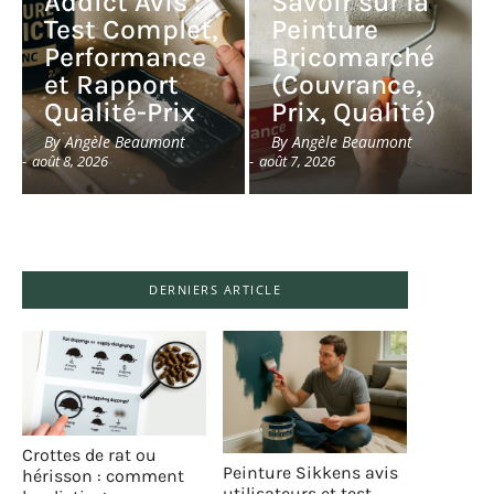
Addict Avis :
Savoir sur la
Test Complet,
Peinture
Performance
Bricomarché
et Rapport
(Couvrance,
Qualité-Prix
Prix, Qualité)
By
Angèle Beaumont
By
Angèle Beaumont
-
août 8, 2026
-
août 7, 2026
DERNIERS ARTICLE
Crottes de rat ou
Peinture Sikkens avis
hérisson : comment
utilisateurs et test