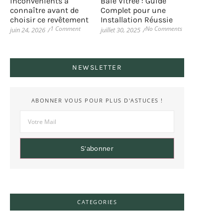
inconvénients à
Baie Vitrée : Guide
connaître avant de
Complet pour une
choisir ce revêtement
Installation Réussie
1 Comment
No Comments
juin 24, 2026
/
juillet 30, 2025
/
NEWSLETTER
ABONNER VOUS POUR PLUS D'ASTUCES !
S'abonner
CATEGORIES