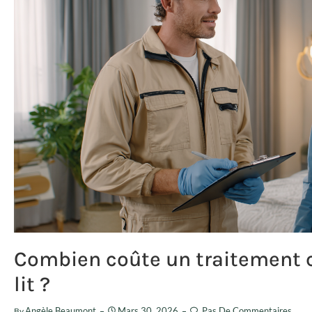
Combien coûte un traitement c
lit ?
Angèle Beaumont
Mars 30, 2026
Pas De Commentaires
By