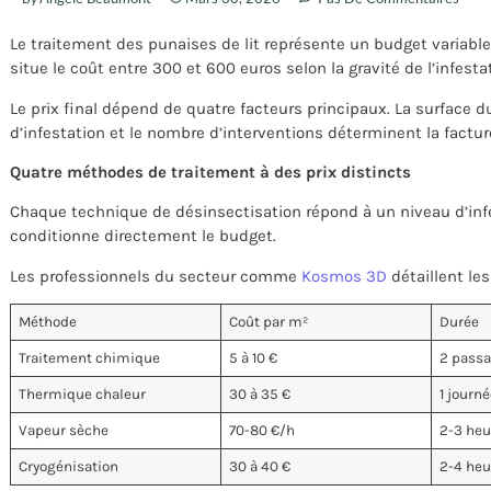
Le traitement des punaises de lit représente un budget variable
situe le coût entre 300 et 600 euros selon la gravité de l’infesta
Le prix final dépend de quatre facteurs principaux. La surface d
d’infestation et le nombre d’interventions déterminent la factur
Quatre méthodes de traitement à des prix distincts
Chaque technique de désinsectisation répond à un niveau d’infe
conditionne directement le budget.
Les professionnels du secteur comme
Kosmos 3D
détaillent les
Méthode
Coût par m²
Durée
Traitement chimique
5 à 10 €
2 passag
Thermique chaleur
30 à 35 €
1 journé
Vapeur sèche
70-80 €/h
2-3 heu
Cryogénisation
30 à 40 €
2-4 heu