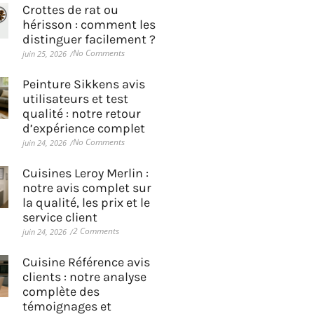
Crottes de rat ou
hérisson : comment les
distinguer facilement ?
No Comments
juin 25, 2026
/
Peinture Sikkens avis
utilisateurs et test
qualité : notre retour
d’expérience complet
No Comments
juin 24, 2026
/
Cuisines Leroy Merlin :
notre avis complet sur
la qualité, les prix et le
service client
2 Comments
juin 24, 2026
/
Cuisine Référence avis
clients : notre analyse
complète des
témoignages et