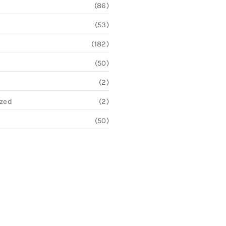
(86)
(53)
(182)
(50)
(2)
ized
(2)
(50)