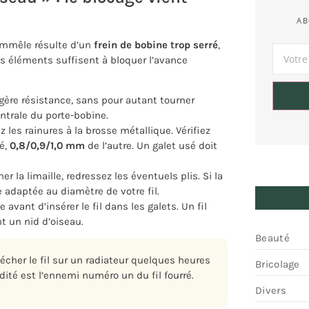
AB
’emmêle résulte d’un
frein de bobine trop serré
,
ois éléments suffisent à bloquer l’avance
égère résistance, sans pour autant tourner
entrale du porte-bobine.
 les rainures à la brosse métallique. Vérifiez
é,
0,8/0,9/1,0 mm
de l’autre. Un galet usé doit
er la limaille, redressez les éventuels plis. Si la
daptée au diamètre de votre fil.
 avant d’insérer le fil dans les galets. Un fil
t un nid d’oiseau.
Beauté
écher le fil sur un radiateur quelques heures
Bricolage
ité est l’ennemi numéro un du fil fourré.
Divers