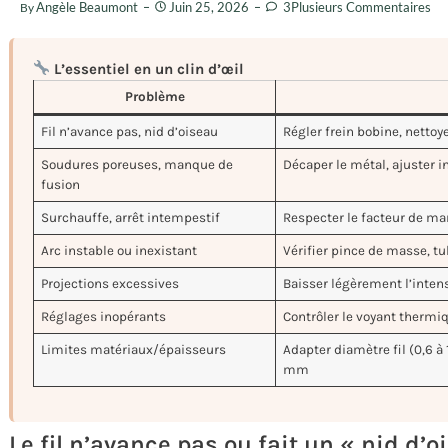
Angèle Beaumont
Juin 25, 2026
3Plusieurs Commentaires
By
L’essentiel en un clin d’œil
Problème
Fil n’avance pas, nid d’oiseau
Régler frein bobine, nettoy
Soudures poreuses, manque de
Décaper le métal, ajuster in
fusion
Surchauffe, arrêt intempestif
Respecter le facteur de marc
Arc instable ou inexistant
Vérifier pince de masse, t
Projections excessives
Baisser légèrement l’intens
Réglages inopérants
Contrôler le voyant thermiq
Limites matériaux/épaisseurs
Adapter diamètre fil (0,6 à
mm
Le fil n’avance pas ou fait un « nid d’o