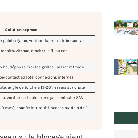
Solution express
er galets/gaine, vérifier diamètre tube-contact
tensité/vitesse, stocker le fil au sec
he, dépoussiérer les grilles, laisser refroidir
ube-contact adapté, connexions internes
ité, angle de torche à 15-20°, essais sur chute
ue, vérifier carte électronique, contacter SAV
 1,0 mm), chanfrein + multi-passes au-delà de 3
iseau » : le blocage vient