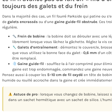
toujours des galets et du frein
Dans la majorité des cas, un fil fourré Parkside qui patine ou s
de
galets encrassés
ou d’une
gaine guide-fil obstruée
. Ces tr
régulière.
Frein de bobine
: la bobine doit se dérouler avec une l
librement lorsque vous lâchez la gâchette. Réglez la vis c
Galets d’entraînement
: démontez le couvercle, brossez
que vous utilisez la bonne face du galet :
0,6 mm
d’un côt
être remplacé.
Gaine guide-fil
: soufflez-la à l’air comprimé pour élimin
gaine est trop endommagée, commandez une gaine neuve a
Pensez aussi à couper les
5–10 cm de fil oxydé
en tête de bobine
humide ou rouillé accroche dans la gaine et crée immédiatemen
Astuce de pro
: lorsque vous changez de bobine, laissez s
dans un sachet hermétique avec un sachet de silice. L’humid