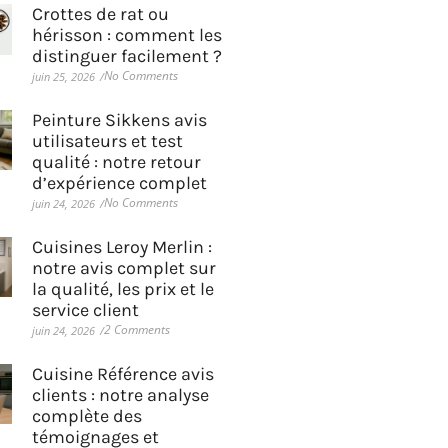
Crottes de rat ou
hérisson : comment les
distinguer facilement ?
No Comments
juin 25, 2026
/
Peinture Sikkens avis
utilisateurs et test
qualité : notre retour
d’expérience complet
No Comments
juin 24, 2026
/
Cuisines Leroy Merlin :
notre avis complet sur
la qualité, les prix et le
service client
2 Comments
juin 24, 2026
/
Cuisine Référence avis
clients : notre analyse
complète des
témoignages et