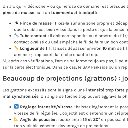
Un arc qui « décroche » ou qui refuse de démarrer est presque 
pince de masse
ou à un
tube-contact inadapté
.
Pince de masse
: fixez-la sur une zone propre et décapé
que le câble est bien vissé dans le poste et que la pince n’
Tube-contact
: il doit correspondre au diamètre du fil
contact ovalisé ou usé empêche le fil de faire un bon cont
Longueur de fil
: laissez dépasser environ
10 mm
de fil
amorcer ; trop court, la torche chauffe trop.
Si, après ces vérifications, l’arc ne se forme toujours pas, il peut
sur la carte électronique. Dans ce cas, le SAV Parkside ou un rép
Beaucoup de projections (grattons) : jou
Les grattons excessifs sont le signe d’une
intensité trop forte
p
mal synchronisée
. Un angle de torche trop ouvert aggrave le 
Réglage intensité/vitesse
: baissez légèrement le pot
vitesse de fil régulière. L’objectif est d’entendre un crépi
Angle de poussée
: restez entre
15 et 20°
en poussant la
trop variable génèrent davantage de projections.