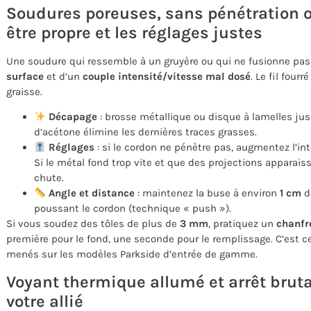
Soudures poreuses, sans pénétration ou
être propre et les réglages justes
Une soudure qui ressemble à un gruyère ou qui ne fusionne pas
surface
et d’un
couple intensité/vitesse mal dosé
. Le fil four
graisse.
Décapage
: brosse métallique ou disque à lamelles jusq
d’acétone élimine les dernières traces grasses.
Réglages
: si le cordon ne pénètre pas, augmentez l’int
Si le métal fond trop vite et que des projections apparaiss
chute.
Angle et distance
: maintenez la buse à environ
1 cm
de
poussant le cordon (technique « push »).
Si vous soudez des tôles de plus de
3 mm
, pratiquez un
chanfr
première pour le fond, une seconde pour le remplissage. C’est c
menés sur les modèles Parkside d’entrée de gamme.
Voyant thermique allumé et arrêt bruta
votre allié