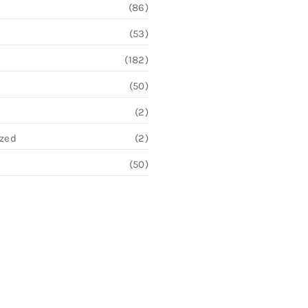
(86)
(53)
(182)
(50)
(2)
ized
(2)
(50)